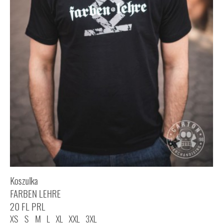
Koszulka
FARBEN LEHRE
20 FL PRL
XS
S
M
L
XL
XXL
3XL