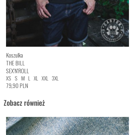
Koszulka
THE BILL
SEX'N'ROLL
XS
S
M
L
XL
XXL
3XL
79,90
PLN
Zobacz również