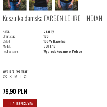
Koszulka damska FARBEN LEHRE - INDIAN
Kolor:
Czarny
Gramatura:
180
Skład:
100% Bawełna
Model:
BUTT.16
Pochodzenie:
Wyprodukowano w Polsce
wybierz rozmiar:
XS
S
M
L
XL
79,90
PLN
DODAJ DO KOSZYKA