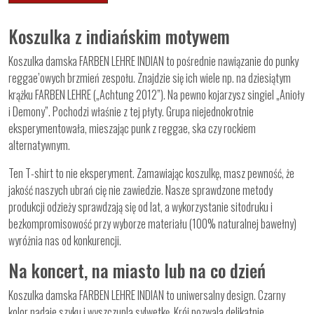
Koszulka z indiańskim motywem
Koszulka damska FARBEN LEHRE INDIAN to pośrednie nawiązanie do punky
reggae’owych brzmień zespołu. Znajdzie się ich wiele np. na dziesiątym
krążku FARBEN LEHRE („Achtung 2012”). Na pewno kojarzysz singiel „Anioły
i Demony”. Pochodzi właśnie z tej płyty. Grupa niejednokrotnie
eksperymentowała, mieszając punk z reggae, ska czy rockiem
alternatywnym.
Ten T-shirt to nie eksperyment. Zamawiając koszulkę, masz pewność, że
jakość naszych ubrań cię nie zawiedzie. Nasze sprawdzone metody
produkcji odzieży sprawdzają się od lat, a wykorzystanie sitodruku i
bezkompromisowość przy wyborze materiału (100% naturalnej bawełny)
wyróżnia nas od konkurencji.
Na koncert, na miasto lub na co dzień
Koszulka damska FARBEN LEHRE INDIAN to uniwersalny design. Czarny
kolor nadaje szyku i wyszczupla sylwetkę. Krój pozwala delikatnie