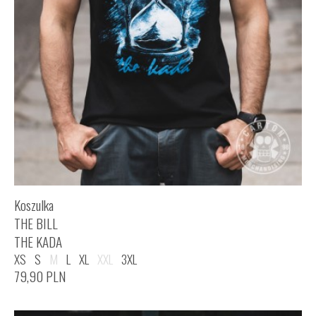
Koszulka
THE BILL
THE KADA
XS
S
M
L
XL
XXL
3XL
79,90
PLN