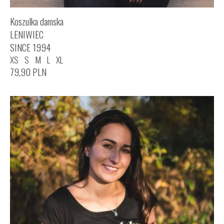
Koszulka damska
LENIWIEC
SINCE 1994
XS
S
M
L
XL
79,90
PLN