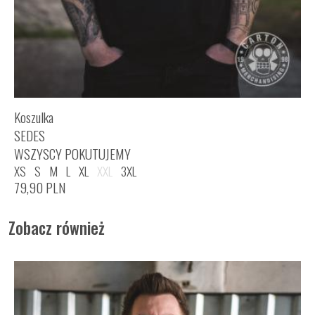
Koszulka
SEDES
WSZYSCY POKUTUJEMY
XS
S
M
L
XL
XXL
3XL
79,90
PLN
Zobacz również