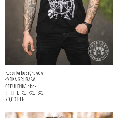
Koszulka bez rękawów
ŁYDKA GRUBASA
CEBULEŃKA black
S
M
L
XL
XXL
3XL
79,00
PLN