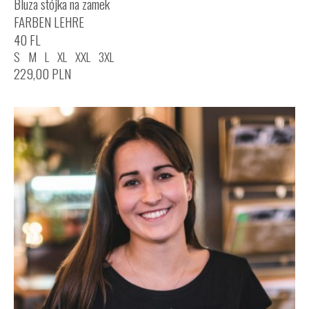
Bluza stójka na zamek
FARBEN LEHRE
40 FL
S
M
L
XL
XXL
3XL
229,00
PLN