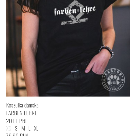
Koszulka damska
FARBEN LEHRE
20 FL PRL
XS
S
M
L
XL
79,90
PLN