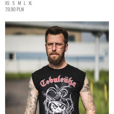
XS
S
M
L
XL
79,90
PLN