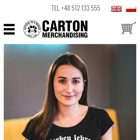
TEL.
+48 512 133 555
ARTYŚCI
PRODUKTY
OUTLET