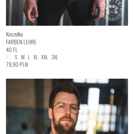
Koszulka
FARBEN LEHRE
40 FL
XS
S
M
L
XL
XXL
3XL
79,90
PLN