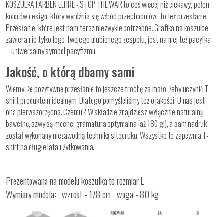
KOSZULKA FARBEN LEHRE - STOP THE WAR to coś więcej niż ciekawy, pełen
kolorów design, który wyróżnia się wśród przechodniów. To też przesłanie.
Przesłanie, które jest nam teraz niezwykle potrzebne. Grafika na koszulce
zawiera nie tylko logo Twojego ulubionego zespołu, jest na niej też pacyfka
– uniwersalny symbol pacyfizmu.
Jakość, o którą dbamy sami
Wiemy, że pozytywne przesłanie to jeszcze trochę za mało, żeby uczynić T-
shirt produktem idealnym. Dlatego pomyśleliśmy też o jakości. U nas jest
ona pierwszorzędna. Czemu? W składzie znajdziesz wyłącznie naturalną
bawełnę, szwy są mocne, gramatura optymalna (aż 180 g!), a sam nadruk
został wykonany niezawodną techniką sitodruku. Wszystko to zapewnia T-
shirt na długie lata użytkowania.
Prezentowana na modelu koszulka to rozmiar L
Wymiary modela: wzrost - 178 cm waga - 80 kg