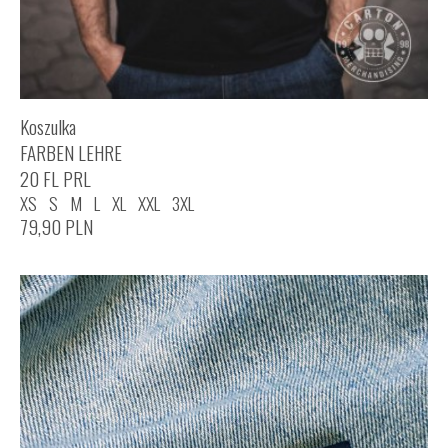
Koszulka
FARBEN LEHRE
20 FL PRL
XS
S
M
L
XL
XXL
3XL
79,90
PLN