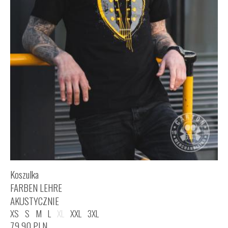
Koszulka
FARBEN LEHRE
AKUSTYCZNIE
XS
S
M
L
XL
XXL
3XL
79,90
PLN