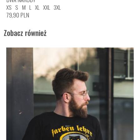
XS
S
M
L
XL
XXL
3XL
79,90
PLN
Zobacz również