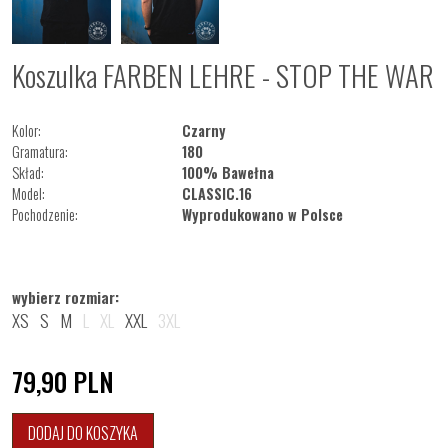
Koszulka FARBEN LEHRE - STOP THE WAR
Kolor:
Czarny
Gramatura:
180
Skład:
100% Bawełna
Model:
CLASSIC.16
Pochodzenie:
Wyprodukowano w Polsce
wybierz rozmiar:
XS
S
M
L
XL
XXL
3XL
79,90
PLN
DODAJ DO KOSZYKA