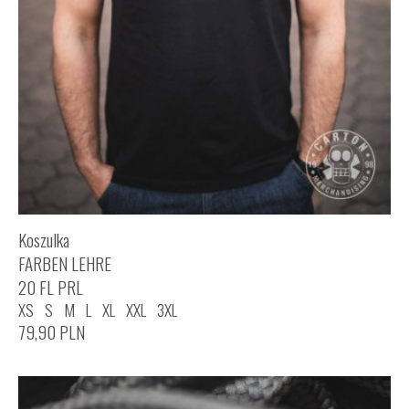
Koszulka
FARBEN LEHRE
20 FL PRL
XS
S
M
L
XL
XXL
3XL
79,90
PLN