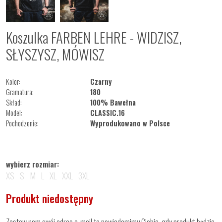
Koszulka FARBEN LEHRE - WIDZISZ,
SŁYSZYSZ, MÓWISZ
Kolor:
Czarny
Gramatura:
180
Skład:
100% Bawełna
Model:
CLASSIC.16
Pochodzenie:
Wyprodukowano w Polsce
wybierz rozmiar:
XS
S
M
L
XL
XXL
3XL
Produkt niedostępny