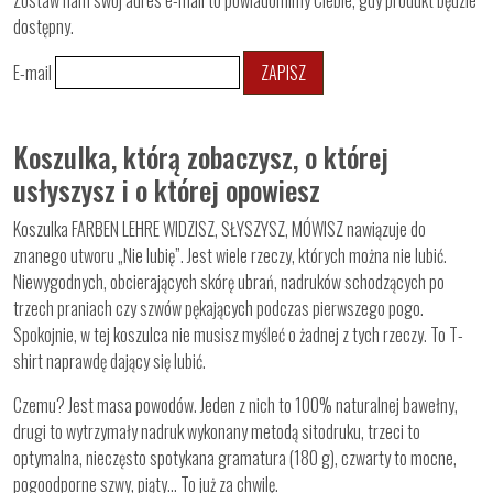
Zostaw nam swój adres e-mail to powiadomimy Ciebie, gdy produkt będzie
dostępny.
E-mail
ZAPISZ
Koszulka, którą zobaczysz, o której
usłyszysz i o której opowiesz
Koszulka FARBEN LEHRE WIDZISZ, SŁYSZYSZ, MÓWISZ nawiązuje do
znanego utworu „Nie lubię”. Jest wiele rzeczy, których można nie lubić.
Niewygodnych, obcierających skórę ubrań, nadruków schodzących po
trzech praniach czy szwów pękających podczas pierwszego pogo.
Spokojnie, w tej koszulca nie musisz myśleć o żadnej z tych rzeczy. To T-
shirt naprawdę dający się lubić.
Czemu? Jest masa powodów. Jeden z nich to 100% naturalnej bawełny,
drugi to wytrzymały nadruk wykonany metodą sitodruku, trzeci to
optymalna, nieczęsto spotykana gramatura (180 g), czwarty to mocne,
pogoodporne szwy, piąty… To już za chwilę.