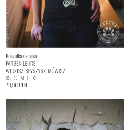
Koszulka damska
FARBEN LEHRE
WIDZISZ, SŁYSZYSZ, MÓWISZ
XS
S
M
L
XL
79,90
PLN