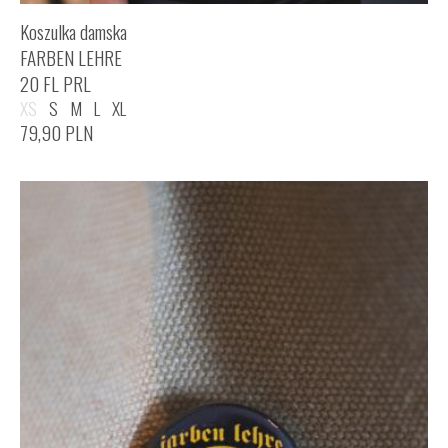
Koszulka damska
FARBEN LEHRE
20 FL PRL
XS
S
M
L
XL
79,90
PLN