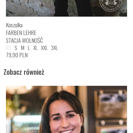
Koszulka
FARBEN LEHRE
STACJA WOLNOŚĆ
XS
S
M
L
XL
XXL
3XL
79,90
PLN
Zobacz również