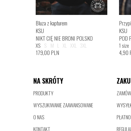
Bluza z kapturem
Przyp
KSU
KSU
NIKT CIĘ NIE BRONI POLSKO
POD 
XS
S
M
L
XL
XXL
3XL
1 size
179,00
PLN
4,90
NA SKRÓTY
ZAKU
PRODUKTY
ZAMÓWI
WYSZUKIWANIE ZAAWANSOWANE
WYSYŁ
O NAS
PŁATNO
KONTAKT
REGULA