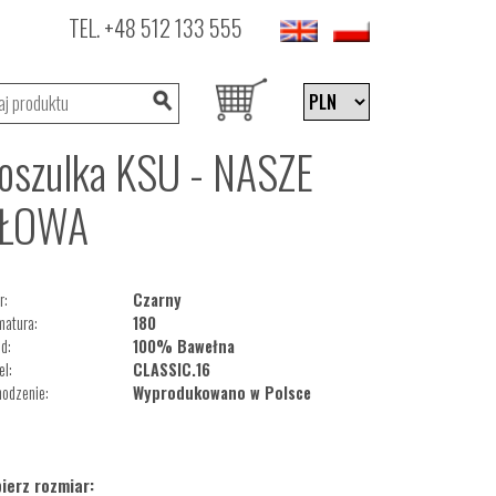
TEL.
+48 512 133 555
oszulka KSU - NASZE
ŁOWA
r:
Czarny
matura:
180
d:
100% Bawełna
l:
CLASSIC.16
odzenie:
Wyprodukowano w Polsce
ierz rozmiar: