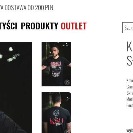
 DOSTAWA OD 200 PLN
TYŚCI
PRODUKTY
OUTLET
K
S
Kolo
Gra
Skła
Mode
Poch
wyb