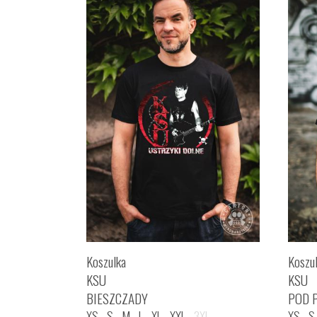
Koszulka
Koszu
KSU
KSU
BIESZCZADY
POD 
XS
S
M
L
XL
XXL
3XL
XS
S