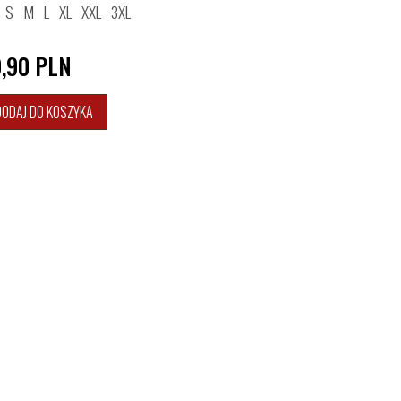
S
M
L
XL
XXL
3XL
9,90
PLN
DODAJ DO KOSZYKA