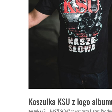
Koszulka KSU z logo albu
Koszulka KSU - NASZE SŁOWA to wymowny T-shirt. Podobn