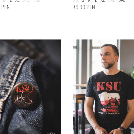
0
PLN
79,90
PLN