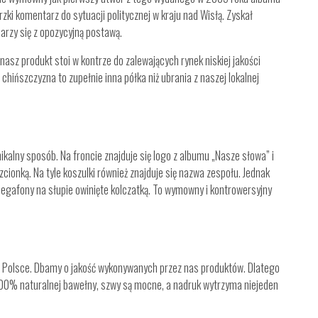
rzki komentarz do sytuacji politycznej w kraju nad Wisłą. Zyskał
arzy się z opozycyjną postawą.
nasz produkt stoi w kontrze do zalewających rynek niskiej jakości
hińszczyzna to zupełnie inna półka niż ubrania z naszej lokalnej
alny sposób. Na froncie znajduje się logo z albumu „Nasze słowa” i
ionką. Na tyle koszulki również znajduje się nazwa zespołu. Jednak
egafony na słupie owinięte kolczatką. To wymowny i kontrowersyjny
Polsce. Dbamy o jakość wykonywanych przez nas produktów. Dlatego
100% naturalnej bawełny, szwy są mocne, a nadruk wytrzyma niejeden