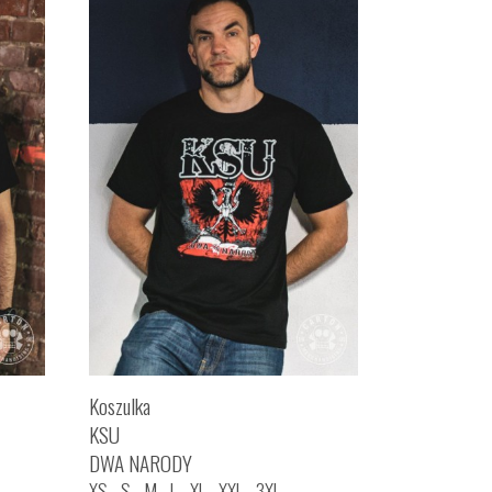
Koszulka
KSU
DWA NARODY
XS
S
M
L
XL
XXL
3XL