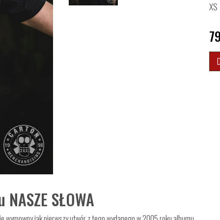
XS
7
mu NASZE SŁOWA
ie wymowny jak pierwszy utwór z tego wydanego w 2005 roku albumu