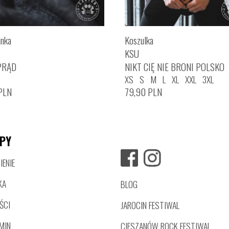
inka
Koszulka
KSU
PRĄD
NIKT CIĘ NIE BRONI POLSKO
XS
S
M
L
XL
XXL
3XL
PLN
79,90
PLN
PY
ENIE
KA
BLOG
ŚCI
JAROCIN FESTIWAL
MIN
CIESZANÓW ROCK FESTIWAL