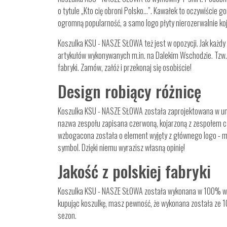
o tytule „Kto cię obroni Polsko…”. Kawałek to oczywiście go
ogromną popularność, a samo logo płyty nierozerwalnie koj
Koszulka KSU - NASZE SŁOWA też jest w opozycji. Jak każdy 
artykułów wykonywanych m.in. na Dalekim Wschodzie. Tzw. c
fabryki. Zamów, załóż i przekonaj się osobiście!
Design robiący różnicę
K
oszulka KSU - NASZE SŁOWA została zaprojektowana w unik
nazwa zespołu zapisana czerwoną, kojarzoną z zespołem czc
wzbogacona została o element wyjęty z głównego logo - m
symbol. Dzięki niemu wyrazisz własną opinię!
Jakość z polskiej fabryki
Koszulka KSU - NASZE SŁOWA została wykonana w 100% w 
kupując koszulkę, masz pewność, że wykonana została ze 
sezon.