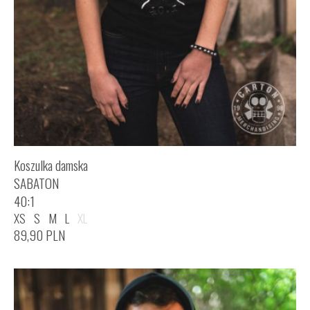
Koszulka damska
SABATON
40:1
XS
S
M
L
XL
89,90
PLN