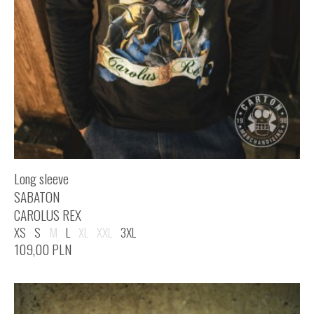
Long sleeve
SABATON
CAROLUS REX
XS
S
M
L
XL
XXL
3XL
109,00
PLN