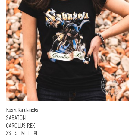
Koszulka damska
SABATON
CAROLUS REX
XS
S
M
L
XL