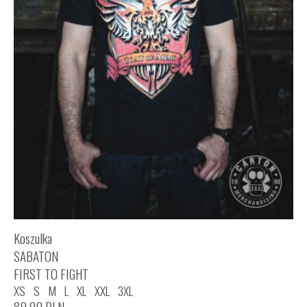
Koszulka
SABATON
FIRST TO FIGHT
XS
S
M
L
XL
XXL
3XL
89,90
PLN