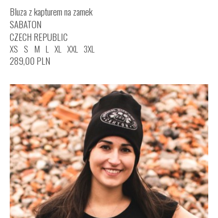
Bluza z kapturem na zamek
SABATON
CZECH REPUBLIC
XS
S
M
L
XL
XXL
3XL
289,00
PLN