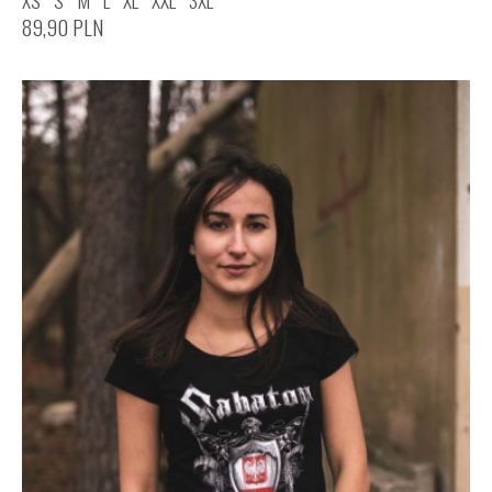
XS
S
M
L
XL
XXL
3XL
89,90
PLN