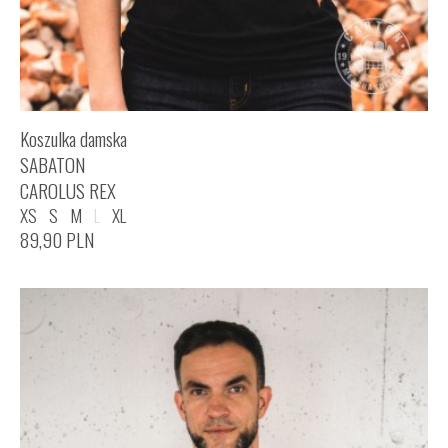
Koszulka damska
SABATON
CAROLUS REX
XS
S
M
L
XL
89,90
PLN