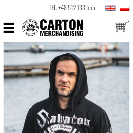
TEL.
+48 512 133 555
ARTYŚCI
PRODUKTY
OUTLET