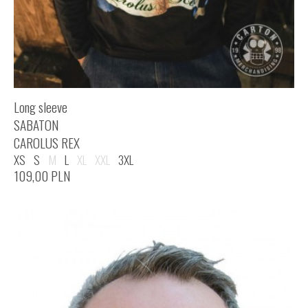
Long sleeve
SABATON
CAROLUS REX
XS
S
M
L
XL
XXL
3XL
109,00
PLN