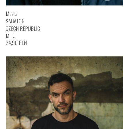
Maska
SABATON
CZECH REPUBLIC
M
L
24,90
PLN