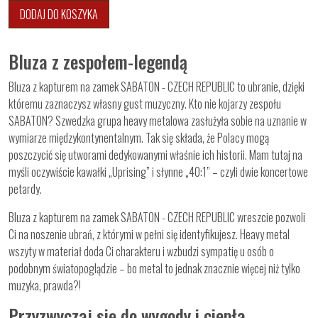
DODAJ DO KOSZYKA
Bluza z zespołem-legendą
Bluza z kapturem na zamek SABATON - CZECH REPUBLIC to ubranie, dzięki
któremu zaznaczysz własny gust muzyczny. Kto nie kojarzy zespołu
SABATON? Szwedzka grupa heavy metalowa zasłużyła sobie na uznanie w
wymiarze międzykontynentalnym. Tak się składa, że Polacy mogą
poszczycić się utworami dedykowanymi właśnie ich historii. Mam tutaj na
myśli oczywiście kawałki „Uprising” i słynne „40:1” – czyli dwie koncertowe
petardy.
Bluza z kapturem na zamek SABATON - CZECH REPUBLIC wreszcie pozwoli
Ci na noszenie ubrań, z którymi w pełni się identyfikujesz. Heavy metal
wszyty w materiał doda Ci charakteru i wzbudzi sympatię u osób o
podobnym światopoglądzie – bo metal to jednak znacznie więcej niż tylko
muzyka, prawda?!
Przyzwyczaj się do wygody i ciepła