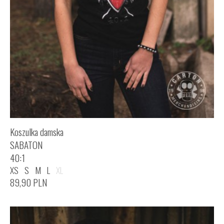
Koszulka damska
SABATON
40:1
XS
S
M
L
XL
89,90
PLN