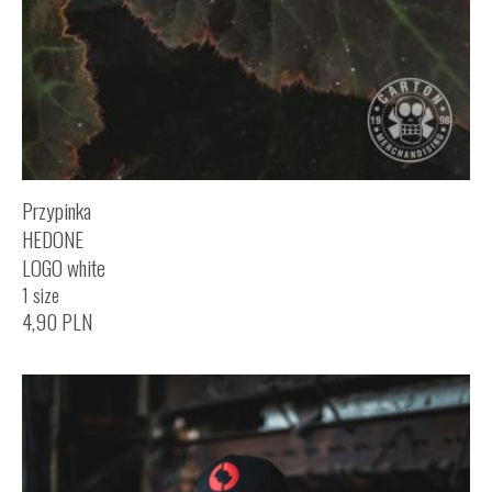
Przypinka
HEDONE
LOGO white
1 size
4,90
PLN