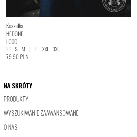
Koszulka
HEDONE
LOGO
XS
S
M
L
XL
XXL
3XL
79,90
PLN
NA SKRÓTY
PRODUKTY
WYSZUKIWANIE ZAAWANSOWANE
O NAS