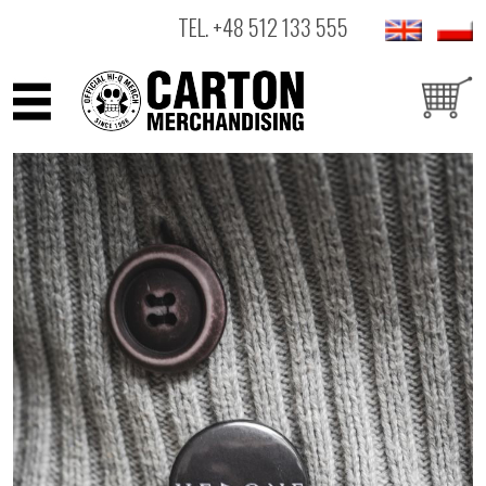
TEL.
+48 512 133 555
ARTYŚCI
PRODUKTY
OUTLET