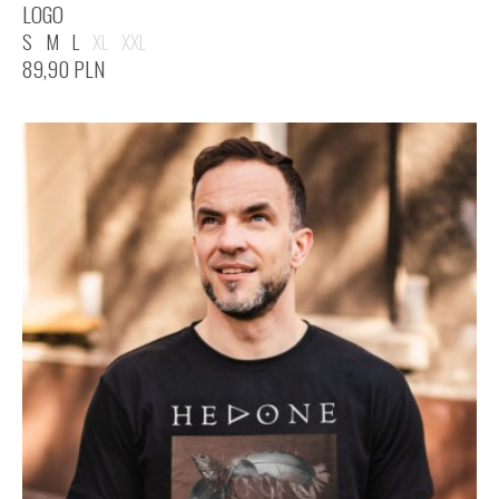
LOGO
S
M
L
XL
XXL
89,90
PLN