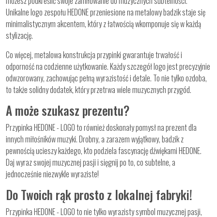
możesz podkreślić swoje zamiłowanie do muzycznych subtelności.
Unikalne logo zespołu HEDONE przeniesione na metalowy badzik staje się
minimalistycznym akcentem, który z łatwością wkomponuje się w każdą
stylizację.
Co więcej, metalowa konstrukcja przypinki gwarantuje trwałość i
odporność na codzienne użytkowanie. Każdy szczegół logo jest precyzyjnie
odwzorowany, zachowując pełną wyrazistość i detale. To nie tylko ozdoba,
to także solidny dodatek, który przetrwa wiele muzycznych przygód.
A może szukasz prezentu?
Przypinka HEDONE - LOGO to również doskonały pomysł na prezent dla
innych miłośników muzyki. Drobny, a zarazem wyjątkowy, badzik z
pewnością ucieszy każdego, kto podziela fascynację dźwiękami HEDONE.
Daj wyraz swojej muzycznej pasji i sięgnij po to, co subtelne, a
jednocześnie niezwykle wyraziste!
Do Twoich rąk prosto z lokalnej fabryki!
Przypinka HEDONE - LOGO to nie tylko wyrazisty symbol muzycznej pasji,