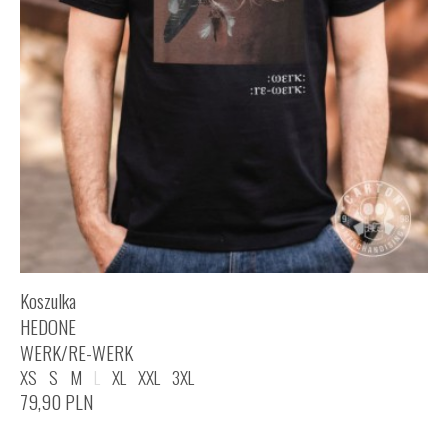
Koszulka
HEDONE
WERK/RE-WERK
XS
S
M
L
XL
XXL
3XL
79,90
PLN