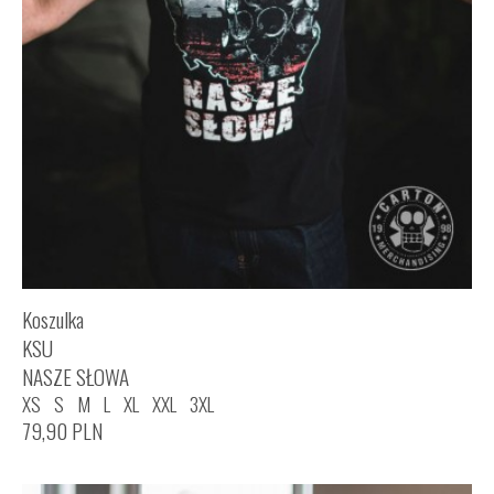
Koszulka
KSU
NASZE SŁOWA
XS
S
M
L
XL
XXL
3XL
79,90
PLN