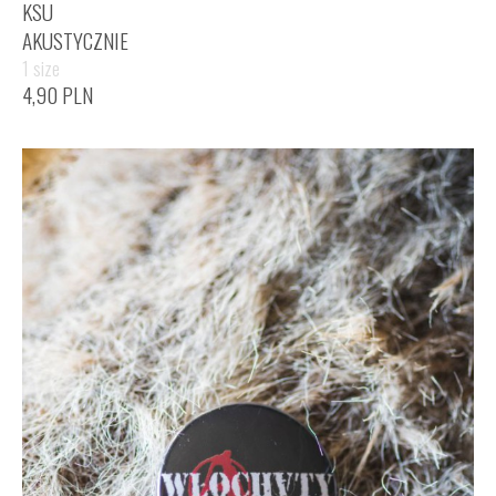
KSU
AKUSTYCZNIE
1 size
4,90
PLN