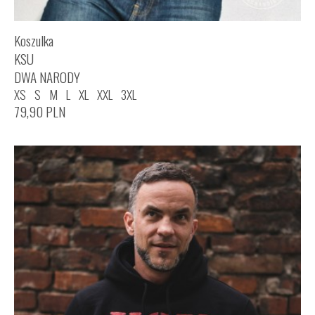
Koszulka
KSU
DWA NARODY
XS
S
M
L
XL
XXL
3XL
79,90
PLN