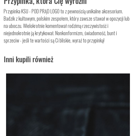
Przypinka, która Cię wyróżni
Przypinka KSU - POD PRĄD LOGO to z pewnością unikalne akcesorium.
Badzik z kultowym, polskim zespołem, który zawsze stawał w opozycji lub
na uboczu. Wielokrotnie komentował rodzimą rzeczywistość i
niejednokrotnie ją krytykował. Nonkonformizm, świadomość, bunt i
sprzeciw - jeśli te wartości są Ci bliskie, wyraź to przypinką!
Inni kupili również