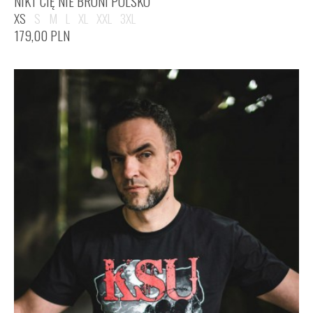
NIKT CIĘ NIE BRONI POLSKO
XS
S
M
L
XL
XXL
3XL
179,00
PLN