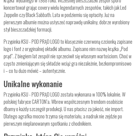
krążka wydanego w 1988 roku. Wcześniej bieszczadzki zespół sporo
koncertował grając covery wielu legendarnych zespołów, takich jak Led
Zeppelin czy Black Sabbath. Lata w podziemiu się opłaciły. Już na
pierwszym albumie można usłyszeć naprawdę unikalny, dobrze wyrobiony
styl bieszczadzkiej formacji.
Przypinka KSU - POD PRĄD LOGO to klasycznie czerwoną czcionką zapisane
logo i font z oryginalnej okładki albumu. Zapisano nim nazwę krążka „Pod
prąd”. Z biegiem lat zespół nie sprzeciwił się własnym wartościom. Choć w
często zmieniającym się składzie wciąż gra niezależnie, bezkompromisowo
i – co tu dużo mówić – autentycznie.
Unikalne wykonanie
Przypinka KSU - POD PRĄD LOGO została wykonana w 100% lokalnie. W
polskiej fabryce CARTON’a. Wbrew współczesnym trendom osobiście
dbamy o każdy szczegół produkcji. U nas płacisz za jakość, nie import.
Dlatego agrafka mocno trzyma się materiału, a nadruk nie zejdzie po
pierwszym nieplanowanym spotkaniu z chodnikiem.