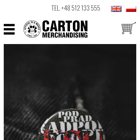
TEL.
+48 512 133 555
ARTYŚCI
PRODUKTY
OUTLET