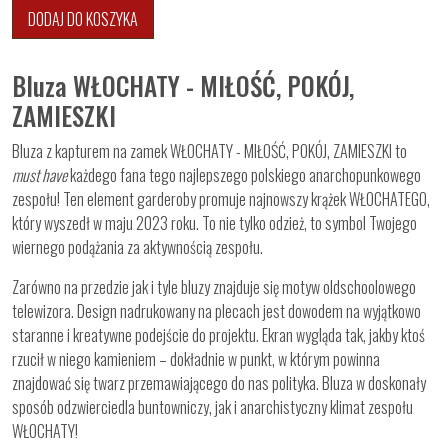
DODAJ DO KOSZYKA
Bluza WŁOCHATY - MIŁOŚĆ, POKÓJ,
ZAMIESZKI
Bluza z kapturem na zamek WŁOCHATY - MIŁOŚĆ, POKÓJ, ZAMIESZKI to
must have
każdego fana tego najlepszego polskiego anarchopunkowego
zespołu! Ten element garderoby promuje najnowszy krążek WŁOCHATEGO,
który wyszedł w maju 2023 roku. To nie tylko odzież, to symbol Twojego
wiernego podążania za aktywnością zespołu.
Zarówno na przedzie jak i tyle bluzy znajduje się motyw oldschoolowego
telewizora. Design nadrukowany na plecach jest dowodem na wyjątkowo
staranne i kreatywne podejście do projektu. Ekran wygląda tak, jakby ktoś
rzucił w niego kamieniem – dokładnie w punkt, w którym powinna
znajdować się twarz przemawiającego do nas polityka. Bluza w doskonały
sposób odzwierciedla buntowniczy, jak i anarchistyczny klimat zespołu
WŁOCHATY!