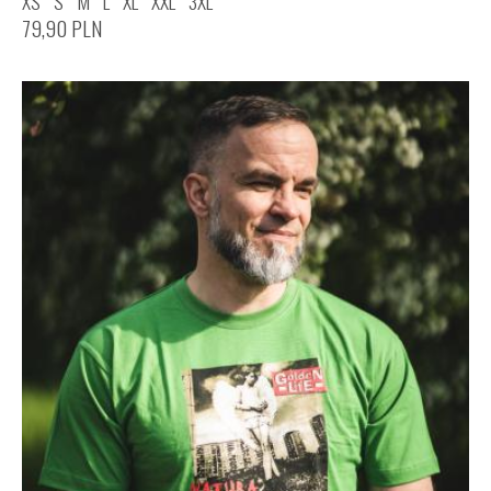
XS
S
M
L
XL
XXL
3XL
79,90
PLN