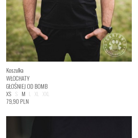
Koszulka
WŁOCHATY
GŁOŚNIEJ OD BOMB
XS
S
M
L
XL
XXL
79,90
PLN