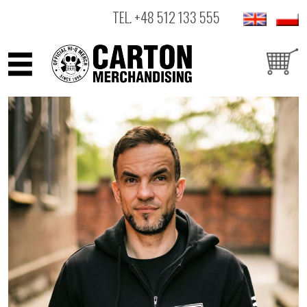
TEL.
+48 512 133 555
ARTYŚCI
PRODUKTY
OUTLET