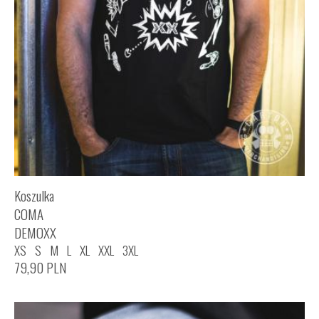
Koszulka
COMA
DEMOXX
XS
S
M
L
XL
XXL
3XL
79,90
PLN