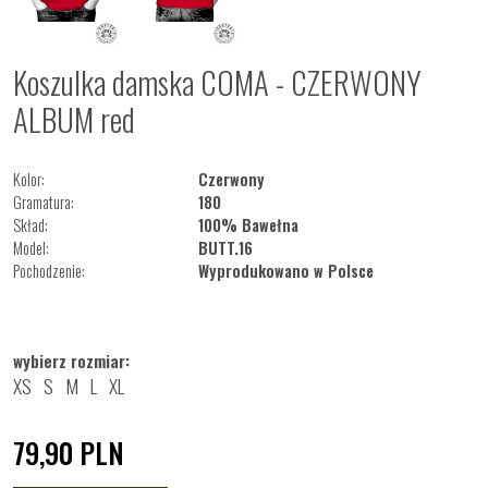
Koszulka damska COMA - CZERWONY
ALBUM red
Kolor:
Czerwony
Gramatura:
180
Skład:
100% Bawełna
Model:
BUTT.16
Pochodzenie:
Wyprodukowano w Polsce
wybierz rozmiar:
XS
S
M
L
XL
79,90
PLN