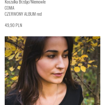
Koszulka Brzdąc/Niemowle
COMA
CZERWONY ALBUM red
49,90
PLN