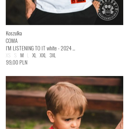
Koszulka
COMA
I'M LISTENING TO IT white - 2024 ...
XS
S
M
L
XL
XXL
3XL
99,00
PLN