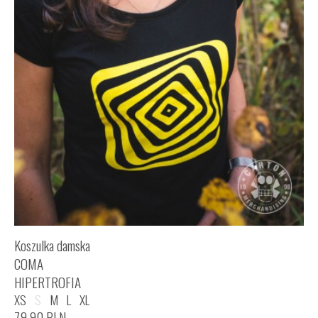
Koszulka damska
COMA
HIPERTROFIA
XS
S
M
L
XL
79,90
PLN