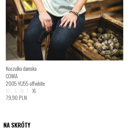
Koszulka damska
COMA
2005 YU55 offwhite
XS
S
M
L
XL
79,90
PLN
NA SKRÓTY