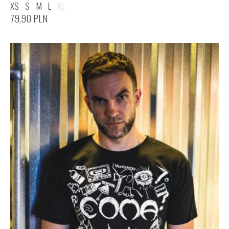
XS
S
M
L
XL
79,90
PLN