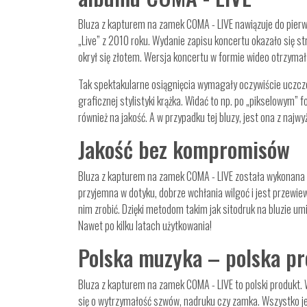
Bluza z kapturem na zamek COMA - LIVE nawiązuje do pier
„Live” z 2010 roku. Wydanie zapisu koncertu okazało się st
okrył się złotem. Wersja koncertu w formie wideo otrzymał
Tak spektakularne osiągnięcia wymagały oczywiście uczcze
graficznej stylistyki krążka. Widać to np. po „pikselowym”
również na jakość. A w przypadku tej bluzy, jest ona z najwyż
Jakość bez kompromisów
Bluza z kapturem na zamek COMA - LIVE została wykonana w 
przyjemna w dotyku, dobrze wchłania wilgoć i jest przewiew
nim zrobić. Dzięki metodom takim jak sitodruk na bluzie umi
Nawet po kilku latach użytkowania!
Polska muzyka – polska pr
Bluza z kapturem na zamek COMA - LIVE to polski produkt. W
się o wytrzymałość szwów, nadruku czy zamka. Wszystko jest