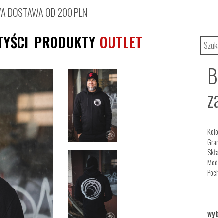
 DOSTAWA OD 200 PLN
TYŚCI
PRODUKTY
OUTLET
B
z
Kolo
Gra
Skła
Mode
Poch
wyb