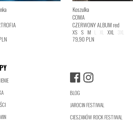
inka
Koszulka
COMA
RTROFIA
CZERWONY ALBUM red
XS
S
M
L
XL
XXL
3XL
PLN
79,90
PLN
PY
ENIE
KA
BLOG
ŚCI
JAROCIN FESTIWAL
MIN
CIESZANÓW ROCK FESTIWAL