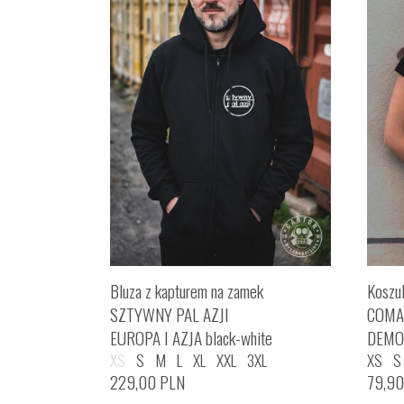
Bluza z kapturem na zamek
Koszu
SZTYWNY PAL AZJI
COMA
EUROPA I AZJA black-white
DEMO
XS
S
M
L
XL
XXL
3XL
XS
S
229,00
PLN
79,9