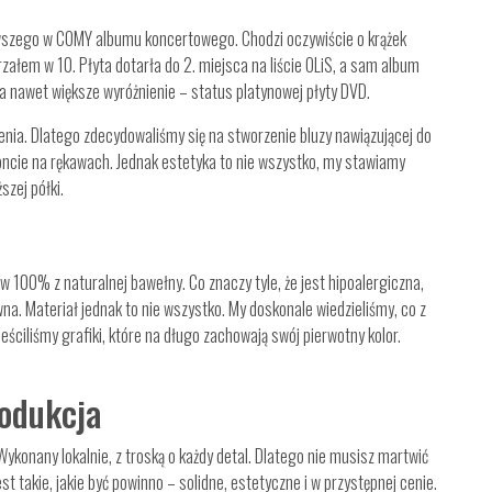
wszego w COMY albumu koncertowego. Chodzi oczywiście o krążek
rzałem w 10. Płyta dotarła do 2. miejsca na liście OLiS, a sam album
a nawet większe wyróżnienie – status platynowej płyty DVD.
nia. Dlatego zdecydowaliśmy się na stworzenie bluzy nawiązującej do
 foncie na rękawach. Jednak estetyka to nie wszystko, my stawiamy
szej półki.
100% z naturalnej bawełny. Co znaczy tyle, że jest hipoalergiczna,
na. Materiał jednak to nie wszystko. My doskonale wiedzieliśmy, co z
eściliśmy grafiki, które na długo zachowają swój pierwotny kolor.
odukcja
ykonany lokalnie, z troską o każdy detal. Dlatego nie musisz martwić
 takie, jakie być powinno – solidne, estetyczne i w przystępnej cenie.