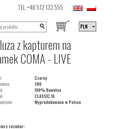
TEL.
+48 512 133 555
luza z kapturem na
amek COMA - LIVE
r:
Czarny
matura:
280
d:
100% Bawełna
l:
CLASSIC.16
odzenie:
Wyprodukowano w Polsce
ierz rozmiar: