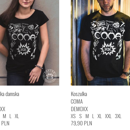
lka damska
Koszulka
COMA
XX
DEMOXX
M
L
XL
XS
S
M
L
XL
XXL
3XL
0
PLN
79,90
PLN