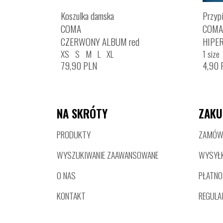
Koszulka damska
Przyp
COMA
COMA
CZERWONY ALBUM red
HIPE
XS
S
M
L
XL
1 size
79,90
PLN
4,90
NA SKRÓTY
ZAKU
PRODUKTY
ZAMÓWI
WYSZUKIWANIE ZAAWANSOWANE
WYSYŁ
O NAS
PŁATNO
KONTAKT
REGULA