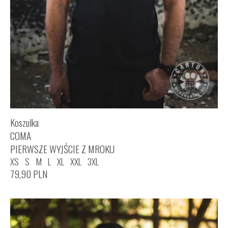
Koszulka
COMA
PIERWSZE WYJŚCIE Z MROKU
XS
S
M
L
XL
XXL
3XL
79,90
PLN