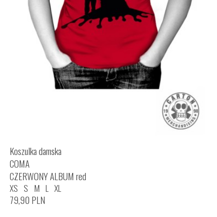
Koszulka damska
COMA
CZERWONY ALBUM red
XS
S
M
L
XL
79,90
PLN