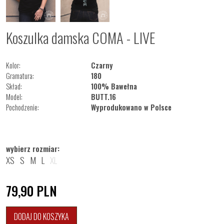
Koszulka damska COMA - LIVE
Kolor:
Czarny
Gramatura:
180
Skład:
100% Bawełna
Model:
BUTT.16
Pochodzenie:
Wyprodukowano w Polsce
wybierz rozmiar:
XS
S
M
L
XL
79,90
PLN
DODAJ DO KOSZYKA