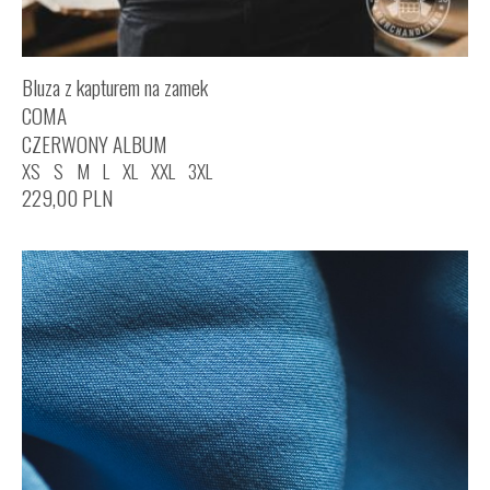
Bluza z kapturem na zamek
COMA
CZERWONY ALBUM
XS
S
M
L
XL
XXL
3XL
229,00
PLN