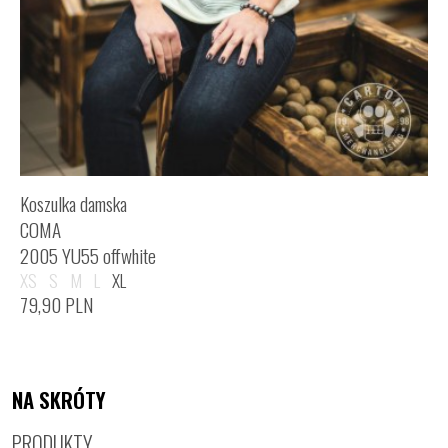
Koszulka damska
COMA
2005 YU55 offwhite
XS
S
M
L
XL
79,90
PLN
NA SKRÓTY
PRODUKTY