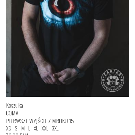
Koszulka
COMA
PIERWSZE WYJŚCIE Z MROKU 15
XS
S
M
L
XL
XXL
3XL