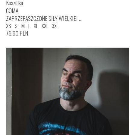
Koszulka
COMA
ZAPRZEPASZCZONE SIŁY WIELKIEJ ...
XS
S
M
L
XL
XXL
3XL
79,90
PLN