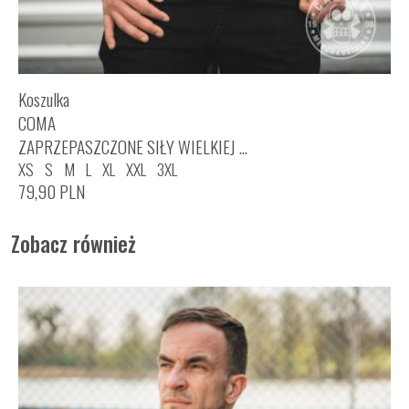
Koszulka
COMA
ZAPRZEPASZCZONE SIŁY WIELKIEJ ...
XS
S
M
L
XL
XXL
3XL
79,90
PLN
Zobacz również