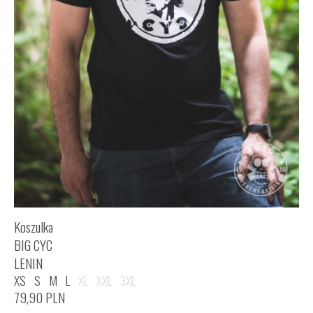
Koszulka
BIG CYC
LENIN
XS
S
M
L
XL
XXL
3XL
79,90
PLN