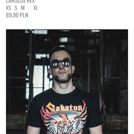
CAROLUS REX
XS
S
M
L
XL
89,90
PLN