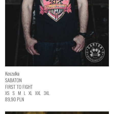
Koszulka
SABATON
FIRST TO FIGHT
XS
S
M
L
XL
XXL
3XL
89,90
PLN