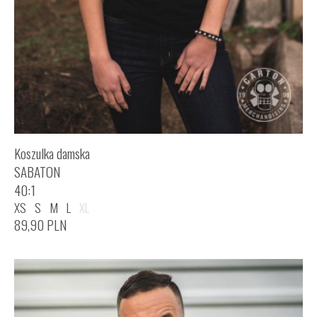
Koszulka damska
SABATON
40:1
XS
S
M
L
XL
89,90
PLN