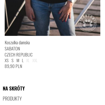
Koszulka damska
SABATON
CZECH REPUBLIC
XS
S
M
L
XL
XXL
89,90
PLN
NA SKRÓTY
PRODUKTY