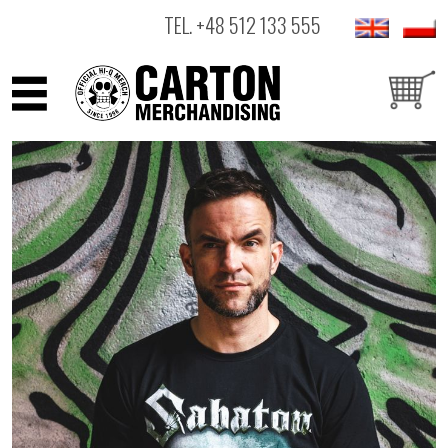
TEL.
+48 512 133 555
ARTYŚCI
PRODUKTY
OUTLET