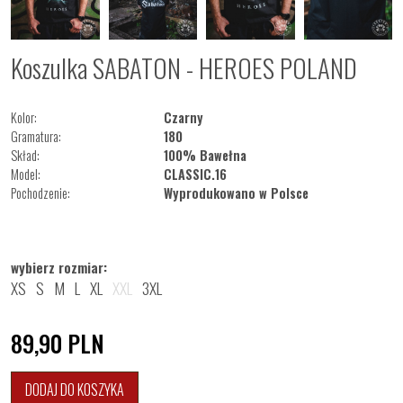
Koszulka SABATON - HEROES POLAND
Kolor:
Czarny
Gramatura:
180
Skład:
100% Bawełna
Model:
CLASSIC.16
Pochodzenie:
Wyprodukowano w Polsce
wybierz rozmiar:
XS
S
M
L
XL
XXL
3XL
89,90
PLN
DODAJ DO KOSZYKA