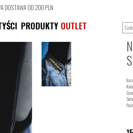
 DOSTAWA OD 200 PLN
TYŚCI
PRODUKTY
OUTLET
N
S
Rozm
Kolo
Gra
Skła
Poch
1