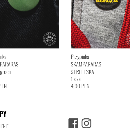
inka
Przypinka
PARARAS
SKAMPARARAS
green
STREETSKA
1 size
PLN
4,90
PLN
PY
ENIE