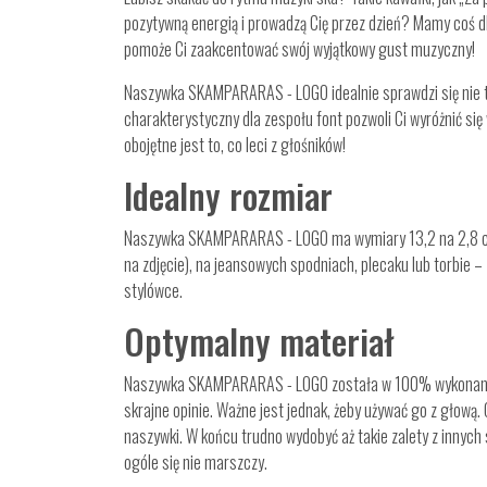
pozytywną energią i prowadzą Cię przez dzień? Mamy coś d
pomoże Ci zaakcentować swój wyjątkowy gust muzyczny!
Naszywka SKAMPARARAS - LOGO idealnie sprawdzi się nie tyl
charakterystyczny dla zespołu font pozwoli Ci wyróżnić się
obojętne jest to, co leci z głośników!
Idealny rozmiar
Naszywka SKAMPARARAS - LOGO ma wymiary 13,2 na 2,8 cm. R
na zdjęcie), na jeansowych spodniach, plecaku lub torbie 
stylówce.
Optymalny materiał
Naszywka SKAMPARARAS - LOGO została w 100% wykonana z p
skrajne opinie. Ważne jest jednak, żeby używać go z głową. 
naszywki. W końcu trudno wydobyć aż takie zalety z innych
ogóle się nie marszczy.