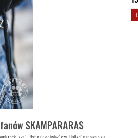
la fanów SKAMPARARAS
unk rock i ska”, „Naturalny dźwięk” czy „United” napawają się