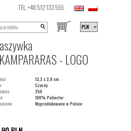
TEL.
+48 512 133 555
aszywka
KAMPARARAS - LOGO
iar:
13,2 x 2,8 cm
r:
Czarny
matura:
250
d:
100% Poliester
odzenie:
Wyprodukowano w Polsce
5,90
PLN