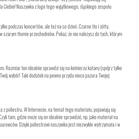
la Ciebie! Naszywka z logo tego wyjątkowego, śląskiego zespołu
ko podczas koncertów, ale też na co dzień. Czarne tło i żółty,
 w szarym tłumie przechodniów. Pokaż, że nie należysz do tych, którym
ozmiar ten idealnie sprawdzi się na kołnierzu katany (spójrz tylko
– Twój wybór! Taki dodatek na pewno przyda nieco pazura Twojej
oliestru. W Internecie, na temat tego materiału, pojawiają się
Czyli tam, gdzie może się on idealnie sprawdzić, np. jako materiał na
 surowców. Dzięki poliestrowi naszywka jest niezwykle wytrzymała i w