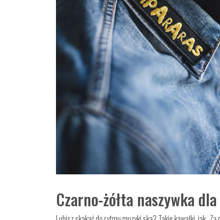
Czarno-żółta naszywka d
Lubisz skakać do rytmu muzyki ska? Takie kawałki, jak „Za p