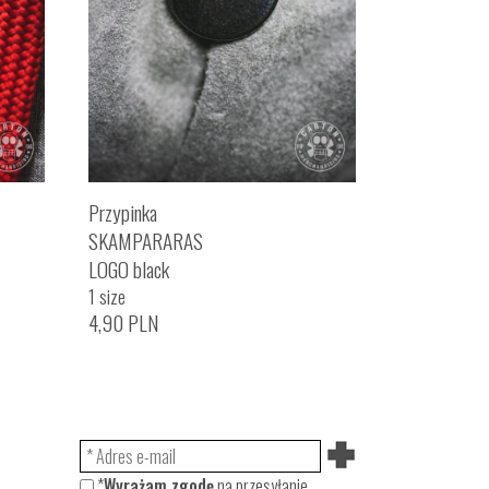
Przypinka
SKAMPARARAS
LOGO black
1 size
4,90
PLN
*
Wyrażam zgodę
na przesyłanie