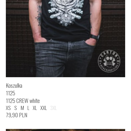
Koszulka
1125
1125 CREW white
XS
S
M
L
XL
XXL
3XL
79,90
PLN