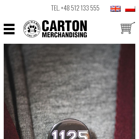
TEL.
+48 512 133 555
ARTYŚCI
PRODUKTY
OUTLET