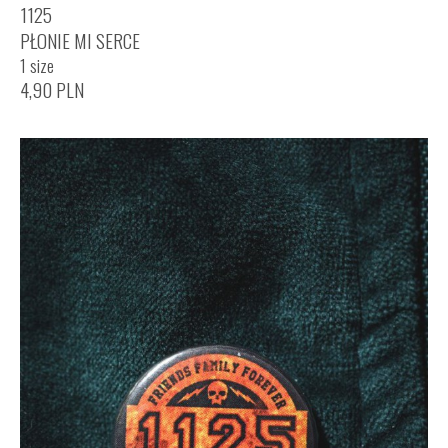
1125
PŁONIE MI SERCE
1 size
4,90
PLN