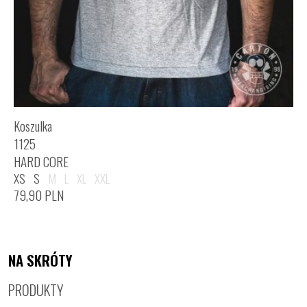
Koszulka
1125
HARD CORE
XS
S
M
L
XL
XXL
79,90
PLN
NA SKRÓTY
PRODUKTY