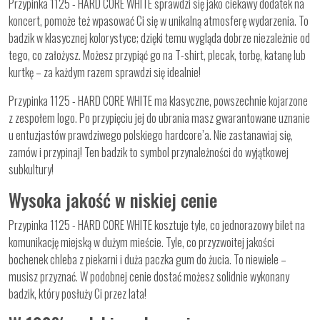
Przypinka 1125 - HARD CORE WHITE sprawdzi się jako ciekawy dodatek na
koncert, pomoże też wpasować Ci się w unikalną atmosferę wydarzenia. To
badzik w klasycznej kolorystyce; dzięki temu wygląda dobrze niezależnie od
tego, co założysz. Możesz przypiąć go na T-shirt, plecak, torbę, katanę lub
kurtkę – za każdym razem sprawdzi się idealnie!
Przypinka 1125 - HARD CORE WHITE ma klasyczne, powszechnie kojarzone
z zespołem logo. Po przypięciu jej do ubrania masz gwarantowane uznanie
u entuzjastów prawdziwego polskiego hardcore’a. Nie zastanawiaj się,
zamów i przypinaj! Ten badzik to symbol przynależności do wyjątkowej
subkultury!
Wysoka jakość w niskiej cenie
Przypinka 1125 - HARD CORE WHITE kosztuje tyle, co jednorazowy bilet na
komunikację miejską w dużym mieście. Tyle, co przyzwoitej jakości
bochenek chleba z piekarni i duża paczka gum do żucia. To niewiele –
musisz przyznać. W podobnej cenie dostać możesz solidnie wykonany
badzik, który posłuży Ci przez lata!