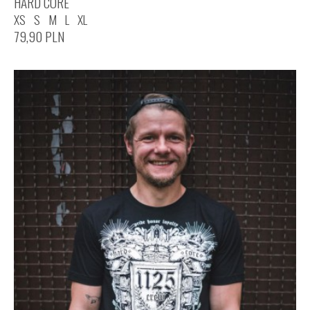
HARD CORE
XS
S
M
L
XL
79,90
PLN