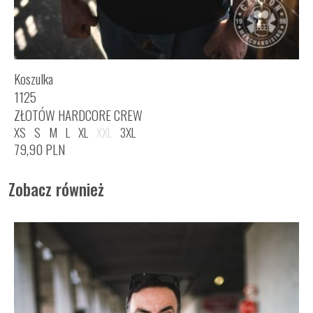
Koszulka
1125
ZŁOTÓW HARDCORE CREW
XS
S
M
L
XL
XXL
3XL
79,90
PLN
Zobacz również