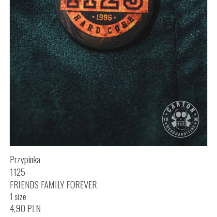
Przypinka
1125
FRIENDS FAMILY FOREVER
1 size
4,90
PLN