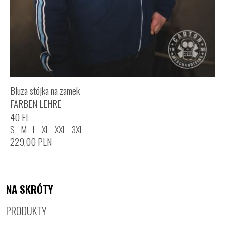
Bluza stójka na zamek
FARBEN LEHRE
40 FL
S
M
L
XL
XXL
3XL
229,00
PLN
NA SKRÓTY
PRODUKTY