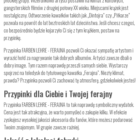
płockiej grupy. Wizerunkowo artyści postawili na klimat z kultowych,
gangsterskich filmów z drugiej połowy XX wieku. Miejscami krążek jest
nostalgiczny. Odtworzenie kawałków takich jak „Dintojra” czy „Piłkarze”
pozwala na powrót do lat beztroskich lat dzieciństwa. Jeśli chcesz czegoś,
co bezpośrednio będzie kojarzyło Ci się z tym krążkiem, postaw na
przypinkę.
Przypinka FARBEN LEHRE - FERAJNA pozwoli Ci okazać sympatię artystom i
wyrazić hołd za nagrywanie tak dobrych albumów. Artyści zawsze dbali o
dobry image. Tym razem naprawdę przeszli samych siebie. Wystarczy
spojrzeć na teledysk do tytułowego kawałka „Ferajna”. Niezły klimat,
prawda? Przypinka pozwoli Ci zachować tę atmosferę, gdziekolwiek jesteś!
Przypinki dla Ciebie i Twojej ferajny
Przypinka FARBEN LEHRE - FERAJNA to tak naprawdę symboliczny wydatek.
Cena jest tak atrakcyjna, że warto pomyśleć o zakupie kilku. W efekcie
zyskujesz wysokiej jakości akcesoria dla fanów, które możesz podarować
Twoim znajomym. W grupie zawsze raźniej.