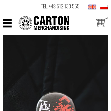
TEL.
+48 512 133 555
ARTYŚCI
PRODUKTY
OUTLET