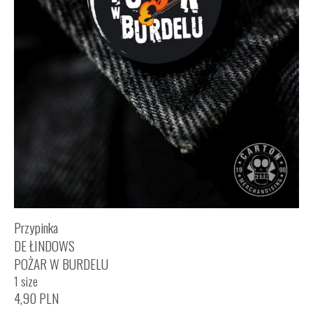
Przypinka
DE ŁINDOWS
POŻAR W BURDELU
1 size
4,90
PLN