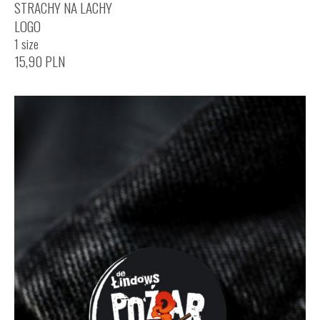
STRACHY NA LACHY
LOGO
1 size
15,90
PLN