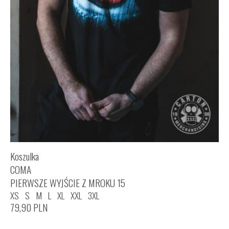
Koszulka
COMA
PIERWSZE WYJŚCIE Z MROKU 15
XS
S
M
L
XL
XXL
3XL
79,90
PLN