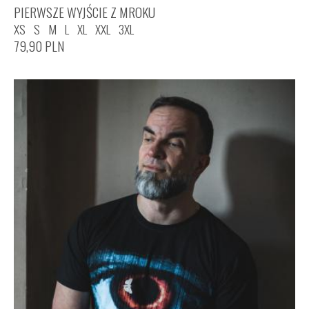
PIERWSZE WYJŚCIE Z MROKU
XS
S
M
L
XL
XXL
3XL
79,90
PLN