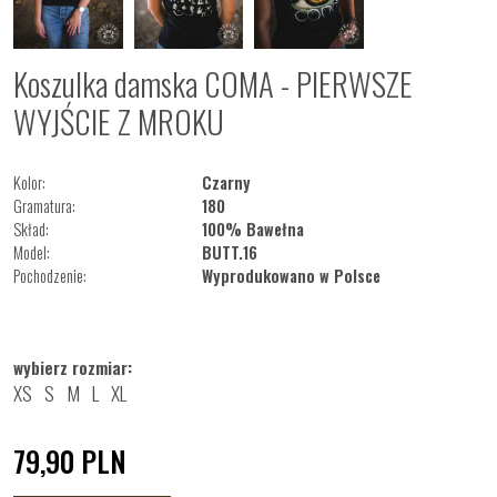
Koszulka damska COMA - PIERWSZE
WYJŚCIE Z MROKU
Kolor:
Czarny
Gramatura:
180
Skład:
100% Bawełna
Model:
BUTT.16
Pochodzenie:
Wyprodukowano w Polsce
wybierz rozmiar:
XS
S
M
L
XL
79,90
PLN