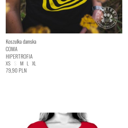
Koszulka damska
COMA
HIPERTROFIA
XS
S
M
L
XL
79,90
PLN