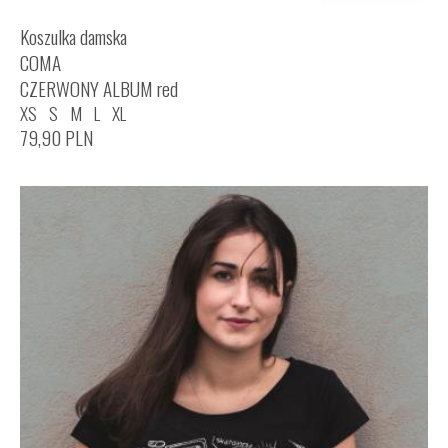
Koszulka damska
COMA
CZERWONY ALBUM red
XS
S
M
L
XL
79,90
PLN