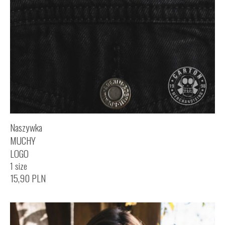
Naszywka
MUCHY
LOGO
1 size
15,90
PLN