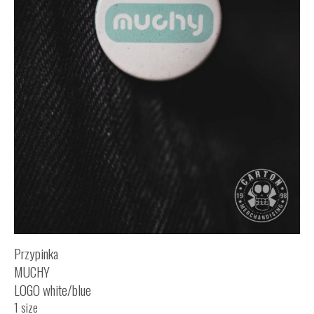
Przypinka
MUCHY
LOGO white/blue
1 size