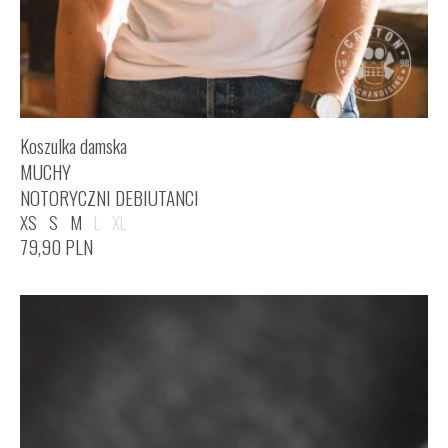
Koszulka damska
MUCHY
NOTORYCZNI DEBIUTANCI
XS
S
M
L
XL
79,90
PLN