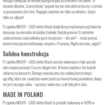
Deisign nawiązuje do okładki piątego krążka poznańskich muzyków. To
właśnie albumie „Szaroróżowe” pojawił się ten charakterystyczny i szeroko
rozpoznawalny dziś font. Wygląda świetnie nie tylko na okładce. Spójrz
tylko na zdjęcie!
Przypinka MUCHY - LOGO white/black dzięki klasycznej kompozycji kolorów
dopasuje się niemalże do każdej stylówki. Badzik pomoże Ci subtelnie
zaakcentować swój unikalny gust muzyczny i – kto wie? – może poznać
innych entuzjastów kultowego zespołu z Poznania. Nigdy nie mów „nigdy”!
Solidna konstrukcja
Przypinka MUCHY - LOGO white/black została wykonana w taki sposób,
żeby mogła posłużyć Ci przez długie lata. W końcu będziesz ten badzik
zabierać na koncerty. Dlatego właśnie pina ma solidną konstrukcję i
agrafkę, która nie zawiedzie nawet podczas koncertowej poskakówy. Napis
też jest niczego sobie – wyraźny i widoczny, czyli taki jak trzeba.
MADE IN POLAND
Przypinka MUCHY - LOGO white/black to produkt wykonany w 100% w