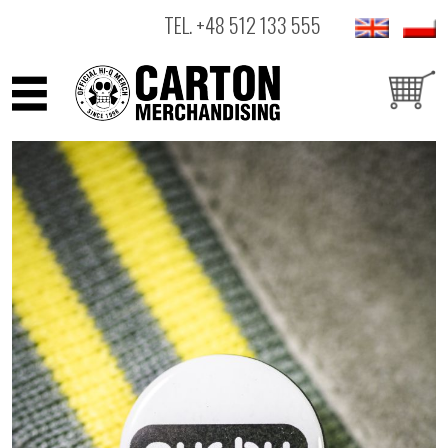
TEL.
+48 512 133 555
ARTYŚCI
PRODUKTY
OUTLET