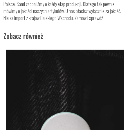
Polsce. Sami zadbaliśmy o każdy etap produkcji. Dlatego tak pewnie
mówimy o jakości naszych artykułów. U nas płacisz wyłącznie za jakość.
Nie za import z krajów Dalekiego Wschodu. Zamów i sprawdź!
Zobacz również