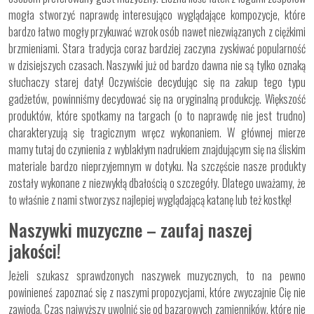
mogła stworzyć naprawdę interesująco wyglądające kompozycje, które
bardzo łatwo mogły przykuwać wzrok osób nawet niezwiązanych z ciężkimi
brzmieniami. Stara tradycja coraz bardziej zaczyna zyskiwać popularność
w dzisiejszych czasach. Naszywki już od bardzo dawna nie są tylko oznaką
słuchaczy starej daty! Oczywiście decydując się na zakup tego typu
gadżetów, powinniśmy decydować się na oryginalną produkcję. Większość
produktów, które spotkamy na targach (o to naprawdę nie jest trudno)
charakteryzują się tragicznym wręcz wykonaniem. W głównej mierze
mamy tutaj do czynienia z wyblakłym nadrukiem znajdującym się na śliskim
materiale bardzo nieprzyjemnym w dotyku. Na szczęście nasze produkty
zostały wykonane z niezwykłą dbałością o szczegóły. Dlatego uważamy, że
to właśnie z nami stworzysz najlepiej wyglądającą katanę lub też kostkę!
Naszywki muzyczne – zaufaj naszej
jakości!
Jeżeli szukasz sprawdzonych naszywek muzycznych, to na pewno
powinieneś zapoznać się z naszymi propozycjami, które zwyczajnie Cię nie
zawiodą. Czas najwyższy uwolnić się od bazarowych zamienników, które nie