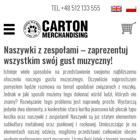
TEL.
+48 512 133 555
ARTYŚCI
Naszywki z zespołami – zaprezentuj
PRODUKTY
wszystkim swój gust muzyczny!
OUTLET
Istnieje wiele sposobów na przedstawienie swojemu najbliższemu
otoczeniu naszego gustu muzycznego. Oczywiście najprostszym
pomysłem będzie rozmowa na temat upodobań związanych z muzyką.
Jednak w jaki sposób możemy tego dokonać wśród ludzi, których nie
znamy? Rozwiązanie tego problemu jest naprawdę proste. Wystarczą
jedynie dwa elementy, a konkretnie stara kurtka jeansowa lub plecak typu
kostka oraz naszywki z zespołami! Naszywki są już stałym elementem
subkultury metalowej oraz punkowej i rockowej. Umieszczając je na
elementach naszej odzieży, mogliśmy przedstawić całkowicie obcym
osobom preferowany gust muzyczny. Liczna ilość łatek z logami zespołów