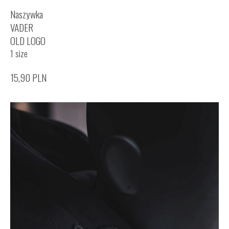
Naszywka
VADER
OLD LOGO
1 size
15,90
PLN