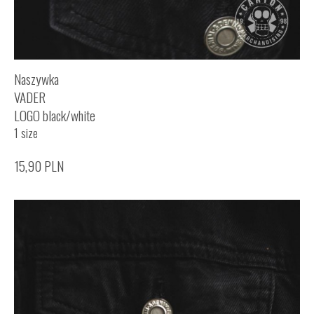
Naszywka
VADER
LOGO black/white
1 size
15,90
PLN