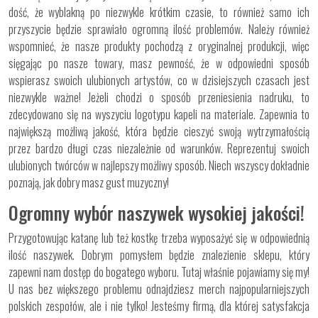
dość, że wyblakną po niezwykle krótkim czasie, to również samo ich
przyszycie będzie sprawiało ogromną ilość problemów. Należy również
wspomnieć, że nasze produkty pochodzą z oryginalnej produkcji, więc
sięgając po nasze towary, masz pewność, że w odpowiedni sposób
wspierasz swoich ulubionych artystów, co w dzisiejszych czasach jest
niezwykle ważne! Jeżeli chodzi o sposób przeniesienia nadruku, to
zdecydowano się na wyszyciu logotypu kapeli na materiale. Zapewnia to
największą możliwą jakość, która będzie cieszyć swoją wytrzymałością
przez bardzo długi czas niezależnie od warunków. Reprezentuj swoich
ulubionych twórców w najlepszy możliwy sposób. Niech wszyscy dokładnie
poznają, jak dobry masz gust muzyczny!
Ogromny wybór naszywek wysokiej jakości!
Przygotowując katanę lub też kostkę trzeba wyposażyć się w odpowiednią
ilość naszywek. Dobrym pomysłem będzie znalezienie sklepu, który
zapewni nam dostęp do bogatego wyboru. Tutaj właśnie pojawiamy się my!
U nas bez większego problemu odnajdziesz merch najpopularniejszych
polskich zespołów, ale i nie tylko! Jesteśmy firmą, dla której satysfakcja