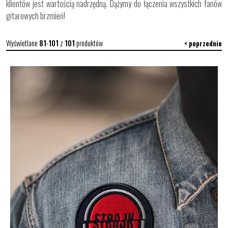
klientów jest wartością nadrzędną. Dążymy do łączenia wszystkich fanów
gitarowych brzmień!
Wyświetlane
81
-
101
z
101
produktów
< poprzednie